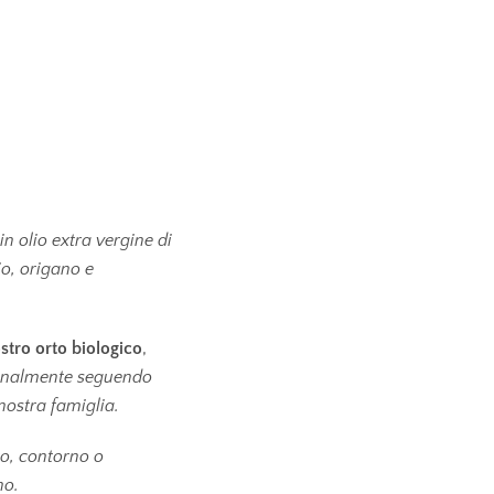
 in olio extra vergine di
io, origano e
stro orto biologico
,
ianalmente seguendo
 nostra famiglia.
to, contorno o
no.