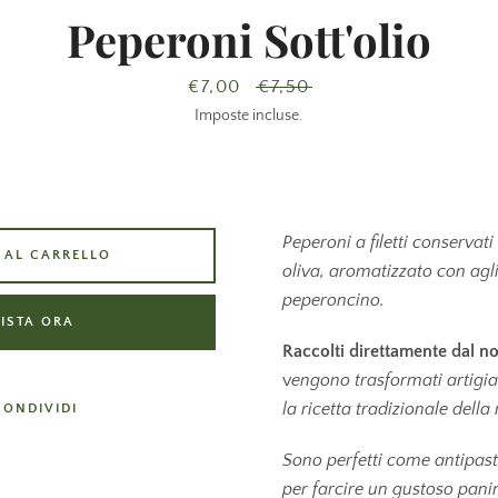
Peperoni Sott'olio
Prezzo
€7,00
Prezzo
€7,50
scontato
di
Imposte incluse.
listino
Peperoni a filetti conservati
 AL CARRELLO
oliva, aromatizzato con agl
peperoncino.
ISTA ORA
Raccolti direttamente dal no
v
engono trasformati artig
la ricetta tradizionale della
CONDIVIDI
Sono perfetti come antipas
per farcire un gustoso pani